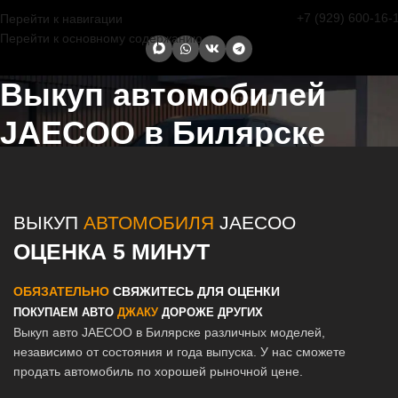
+7 (929) 600-16-
Перейти к навигации
Перейти к основному содержанию
Выкуп автомобилей
JAECOO в Билярске
Главная страница
/
Билярск
/
Выкуп автомобилей JAECOO в
Казани и Татарстане
ВЫКУП
АВТОМОБИЛЯ
JAECOO
ОЦЕНКА 5 МИНУТ
ОБЯЗАТЕЛЬНО
СВЯЖИТЕСЬ ДЛЯ ОЦЕНКИ
ПОКУПАЕМ АВТО
ДЖАКУ
ДОРОЖЕ ДРУГИХ
Выкуп авто JAECOO в Билярске различных моделей,
независимо от состояния и года выпуска. У нас сможете
продать автомобиль по хорошей рыночной цене.