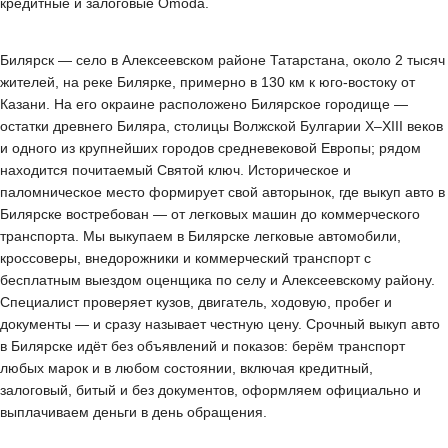
кредитные и залоговые Omoda.
Билярск — село в Алексеевском районе Татарстана, около 2 тысяч
жителей, на реке Билярке, примерно в 130 км к юго-востоку от
Казани. На его окраине расположено Билярское городище —
остатки древнего Биляра, столицы Волжской Булгарии X–XIII веков
и одного из крупнейших городов средневековой Европы; рядом
находится почитаемый Святой ключ. Историческое и
паломническое место формирует свой авторынок, где выкуп авто в
Билярске востребован — от легковых машин до коммерческого
транспорта. Мы выкупаем в Билярске легковые автомобили,
кроссоверы, внедорожники и коммерческий транспорт с
бесплатным выездом оценщика по селу и Алексеевскому району.
Специалист проверяет кузов, двигатель, ходовую, пробег и
документы — и сразу называет честную цену. Срочный выкуп авто
в Билярске идёт без объявлений и показов: берём транспорт
любых марок и в любом состоянии, включая кредитный,
залоговый, битый и без документов, оформляем официально и
выплачиваем деньги в день обращения.