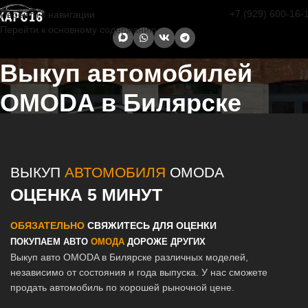
+7 (929) 600-16-
Перейти к навигации
Перейти к основному содержанию
Выкуп автомобилей
OMODA в Билярске
Главная страница
/
Билярск
/
Выкуп автомобилей OMODA в Казани
и Татарстане
ВЫКУП
АВТОМОБИЛЯ
OMODA
ОЦЕНКА 5 МИНУТ
ОБЯЗАТЕЛЬНО
СВЯЖИТЕСЬ ДЛЯ ОЦЕНКИ
ПОКУПАЕМ АВТО
ОМОДА
ДОРОЖЕ ДРУГИХ
Выкуп авто OMODA в Билярске различных моделей,
независимо от состояния и года выпуска. У нас сможете
продать автомобиль по хорошей рыночной цене.