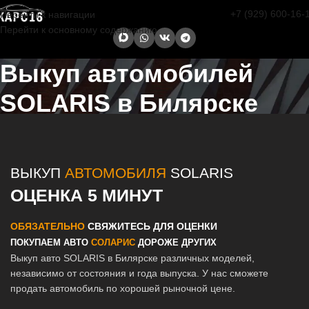
+7 (929) 600-16-
Перейти к навигации
Перейти к основному содержанию
Выкуп автомобилей
SOLARIS в Билярске
Главная страница
/
Билярск
/
Выкуп автомобилей SOLARIS в
Казани и Татарстане
ВЫКУП
АВТОМОБИЛЯ
SOLARIS
ОЦЕНКА 5 МИНУТ
ОБЯЗАТЕЛЬНО
СВЯЖИТЕСЬ ДЛЯ ОЦЕНКИ
ПОКУПАЕМ АВТО
СОЛАРИС
ДОРОЖЕ ДРУГИХ
Выкуп авто SOLARIS в Билярске различных моделей,
независимо от состояния и года выпуска. У нас сможете
продать автомобиль по хорошей рыночной цене.