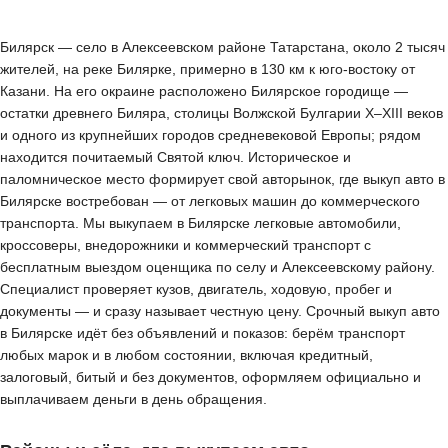
Билярск — село в Алексеевском районе Татарстана, около 2 тысяч
жителей, на реке Билярке, примерно в 130 км к юго-востоку от
Казани. На его окраине расположено Билярское городище —
остатки древнего Биляра, столицы Волжской Булгарии X–XIII веков
и одного из крупнейших городов средневековой Европы; рядом
находится почитаемый Святой ключ. Историческое и
паломническое место формирует свой авторынок, где выкуп авто в
Билярске востребован — от легковых машин до коммерческого
транспорта. Мы выкупаем в Билярске легковые автомобили,
кроссоверы, внедорожники и коммерческий транспорт с
бесплатным выездом оценщика по селу и Алексеевскому району.
Специалист проверяет кузов, двигатель, ходовую, пробег и
документы — и сразу называет честную цену. Срочный выкуп авто
в Билярске идёт без объявлений и показов: берём транспорт
любых марок и в любом состоянии, включая кредитный,
залоговый, битый и без документов, оформляем официально и
выплачиваем деньги в день обращения.