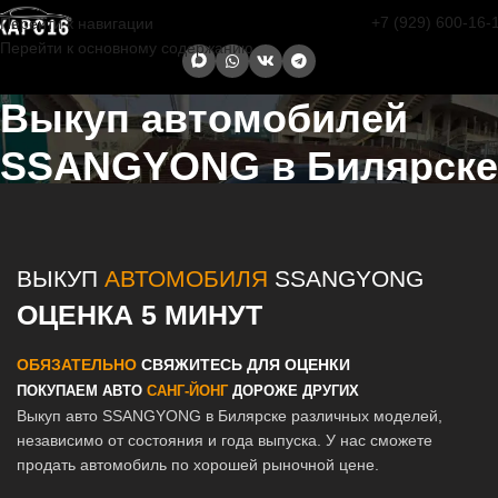
+7 (929) 600-16-
Перейти к навигации
Перейти к основному содержанию
Выкуп автомобилей
SSANGYONG в Билярске
Главная страница
/
Билярск
/
Выкуп автомобилей SSANGYONG в
Казани и Татарстане
ВЫКУП
АВТОМОБИЛЯ
SSANGYONG
ОЦЕНКА 5 МИНУТ
ОБЯЗАТЕЛЬНО
СВЯЖИТЕСЬ ДЛЯ ОЦЕНКИ
ПОКУПАЕМ АВТО
САНГ-ЙОНГ
ДОРОЖЕ ДРУГИХ
Выкуп авто SSANGYONG в Билярске различных моделей,
независимо от состояния и года выпуска. У нас сможете
продать автомобиль по хорошей рыночной цене.