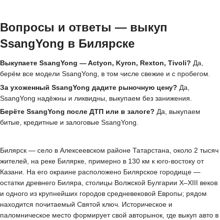
Вопросы и ответы — выкуп
SsangYong в Билярске
Выкупаете SsangYong — Actyon, Kyron, Rexton, Tivoli?
Да,
берём все модели SsangYong, в том числе свежие и с пробегом.
За ухоженный SsangYong дадите рыночную цену?
Да,
SsangYong надёжны и ликвидны, выкупаем без занижения.
Берёте SsangYong после ДТП или в залоге?
Да, выкупаем
битые, кредитные и залоговые SsangYong.
Билярск — село в Алексеевском районе Татарстана, около 2 тысяч
жителей, на реке Билярке, примерно в 130 км к юго-востоку от
Казани. На его окраине расположено Билярское городище —
остатки древнего Биляра, столицы Волжской Булгарии X–XIII веков
и одного из крупнейших городов средневековой Европы; рядом
находится почитаемый Святой ключ. Историческое и
паломническое место формирует свой авторынок, где выкуп авто в