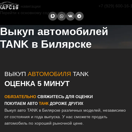
+7 (929) 600-16-
Перейти к навигации
Перейти к основному содержанию
Выкуп автомобилей
TANK в Билярске
Главная страница
/
Билярск
/
Выкуп автомобилей TANK в Казани и
Татарстане
ВЫКУП
АВТОМОБИЛЯ
TANK
ОЦЕНКА 5 МИНУТ
ОБЯЗАТЕЛЬНО
СВЯЖИТЕСЬ ДЛЯ ОЦЕНКИ
ПОКУПАЕМ АВТО
ТАНК
ДОРОЖЕ ДРУГИХ
Выкуп авто TANK в Билярске различных моделей, независимо
от состояния и года выпуска. У нас сможете продать
автомобиль по хорошей рыночной цене.