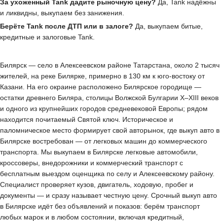
За ухоженный Tank дадите рыночную цену?
Да, Tank надёжны
и ликвидны, выкупаем без занижения.
Берёте Tank после ДТП или в залоге?
Да, выкупаем битые,
кредитные и залоговые Tank.
Билярск — село в Алексеевском районе Татарстана, около 2 тысяч
жителей, на реке Билярке, примерно в 130 км к юго-востоку от
Казани. На его окраине расположено Билярское городище —
остатки древнего Биляра, столицы Волжской Булгарии X–XIII веков
и одного из крупнейших городов средневековой Европы; рядом
находится почитаемый Святой ключ. Историческое и
паломническое место формирует свой авторынок, где выкуп авто в
Билярске востребован — от легковых машин до коммерческого
транспорта. Мы выкупаем в Билярске легковые автомобили,
кроссоверы, внедорожники и коммерческий транспорт с
бесплатным выездом оценщика по селу и Алексеевскому району.
Специалист проверяет кузов, двигатель, ходовую, пробег и
документы — и сразу называет честную цену. Срочный выкуп авто
в Билярске идёт без объявлений и показов: берём транспорт
любых марок и в любом состоянии, включая кредитный,