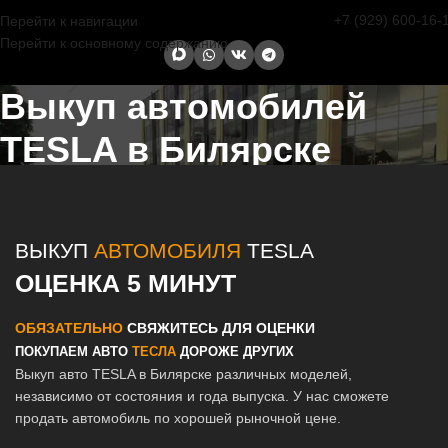
+7 (929) 600-16-
Перейти к навигации
Перейти к основному содержанию
Выкуп автомобилей
TESLA в Билярске
Главная страница
/
Билярск
/
Выкуп автомобилей TESLA в Казани и
Татарстане
ВЫКУП
АВТОМОБИЛЯ
TESLA
ОЦЕНКА 5 МИНУТ
ОБЯЗАТЕЛЬНО
СВЯЖИТЕСЬ ДЛЯ ОЦЕНКИ
ПОКУПАЕМ АВТО
ТЕСЛА
ДОРОЖЕ ДРУГИХ
Выкуп авто TESLA в Билярске различных моделей,
независимо от состояния и года выпуска. У нас сможете
продать автомобиль по хорошей рыночной цене.