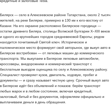
кредитные и залоговые Tesla.
Билярск — село в Алексеевском районе Татарстана, около 2 тысяч
жителей, на реке Билярке, примерно в 130 км к юго-востоку от
Казани. На его окраине расположено Билярское городище —
остатки древнего Биляра, столицы Волжской Булгарии X–XIII веков
и одного из крупнейших городов средневековой Европы; рядом
находится почитаемый Святой ключ. Историческое и
паломническое место формирует свой авторынок, где выкуп авто в
Билярске востребован — от легковых машин до коммерческого
транспорта. Мы выкупаем в Билярске легковые автомобили,
кроссоверы, внедорожники и коммерческий транспорт с
бесплатным выездом оценщика по селу и Алексеевскому району.
Специалист проверяет кузов, двигатель, ходовую, пробег и
документы — и сразу называет честную цену. Срочный выкуп авто
в Билярске идёт без объявлений и показов: берём транспорт
любых марок и в любом состоянии, включая кредитный,
залоговый, битый и без документов, оформляем официально и
выплачиваем деньги в день обращения.