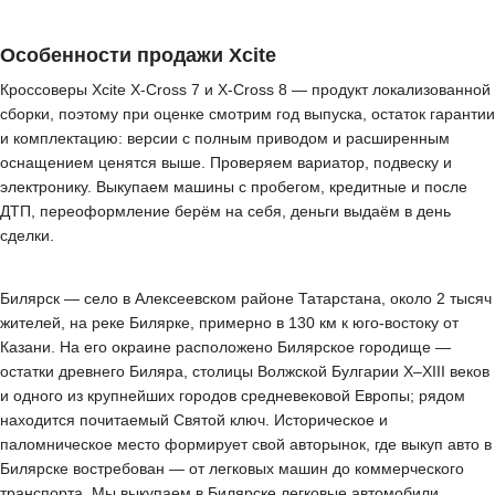
Особенности продажи Xcite
Кроссоверы Xcite X-Cross 7 и X-Cross 8 — продукт локализованной
сборки, поэтому при оценке смотрим год выпуска, остаток гарантии
и комплектацию: версии с полным приводом и расширенным
оснащением ценятся выше. Проверяем вариатор, подвеску и
электронику. Выкупаем машины с пробегом, кредитные и после
ДТП, переоформление берём на себя, деньги выдаём в день
сделки.
Билярск — село в Алексеевском районе Татарстана, около 2 тысяч
жителей, на реке Билярке, примерно в 130 км к юго-востоку от
Казани. На его окраине расположено Билярское городище —
остатки древнего Биляра, столицы Волжской Булгарии X–XIII веков
и одного из крупнейших городов средневековой Европы; рядом
находится почитаемый Святой ключ. Историческое и
паломническое место формирует свой авторынок, где выкуп авто в
Билярске востребован — от легковых машин до коммерческого
транспорта. Мы выкупаем в Билярске легковые автомобили,