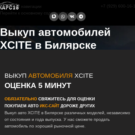
+7 (929) 600-16-
Перейти к навигации
Перейти к основному содержанию
Выкуп автомобилей
XCITE в Билярске
Главная страница
/
Билярск
/
Выкуп автомобилей XCITE в Казани и
Татарстане
ВЫКУП
АВТОМОБИЛЯ
XCITE
ОЦЕНКА 5 МИНУТ
ОБЯЗАТЕЛЬНО
СВЯЖИТЕСЬ ДЛЯ ОЦЕНКИ
ПОКУПАЕМ АВТО
ИКС-САЙТ
ДОРОЖЕ ДРУГИХ
Выкуп авто XCITE в Билярске различных моделей, независимо
от состояния и года выпуска. У нас сможете продать
автомобиль по хорошей рыночной цене.