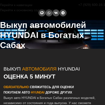
+7 (929) 600-16-
Перейти к навигации
Перейти к основному содержанию
Выкуп автомобилей
HYUNDAI в Богатых
Сабах
Главная страница
/
Богатые Сабы
/
Выкуп автомобилей HYUNDAI в
Казани и Татарстане
ВЫКУП
АВТОМОБИЛЯ
HYUNDAI
ОЦЕНКА 5 МИНУТ
ОБЯЗАТЕЛЬНО
СВЯЖИТЕСЬ ДЛЯ ОЦЕНКИ
ПОКУПАЕМ АВТО
HYUNDAI
ДОРОЖЕ ДРУГИХ
Выкуп авто HYUNDAI в Богатых Сабах различных моделей,
независимо от состояния и года выпуска. У нас сможете