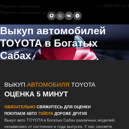
+7 (929) 600-16-
Перейти к навигации
Перейти к основному содержанию
Выкуп автомобилей
TOYOTA в Богатых
Сабах
Главная страница
/
Богатые Сабы
/
Выкуп автомобилей TOYOTA в
Казани и Татарстане
ВЫКУП
АВТОМОБИЛЯ
TOYOTA
ОЦЕНКА 5 МИНУТ
ОБЯЗАТЕЛЬНО
СВЯЖИТЕСЬ ДЛЯ ОЦЕНКИ
ПОКУПАЕМ АВТО
ТОЙОТА
ДОРОЖЕ ДРУГИХ
Выкуп авто TOYOTA в Богатых Сабах различных моделей,
независимо от состояния и года выпуска. У нас сможете