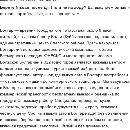
Берёте Nissan после ДТП или не на ходу?
Да, выкупаем битые и
нетранспортабельные, вывоз организуем.
Болгар — древний город на юге Татарстана, около 8 тысяч
жителей, на левом берегу Волги (Куйбышевское водохранилище),
административный центр Спасского района. Здесь находится
Болгарский историко-археологический комплекс — объект
Всемирного наследия ЮНЕСКО и место принятия ислама
Волжской Булгарией в 922 году; город является важным центром
паломничества и туризма. Туристический райцентр на Волге
формирует свой авторынок, где выкуп авто в Болгаре востребован
— от легковых машин до коммерческого транспорта. Мы выкупаем
в Болгаре легковые автомобили, кроссоверы, внедорожники и
коммерческий транспорт с бесплатным выездом оценщика по
городу и Спасскому району. Специалист проверяет кузов,
двигатель, ходовую, пробег и документы — и сразу называет
честную цену. Срочный выкуп авто в Болгаре идёт без объявлений
и показов: берём транспорт любых марок и в любом состоянии,
включая кредитный, залоговый, битый и без документов,