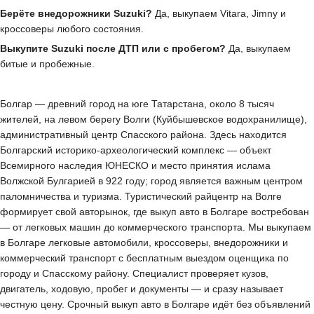
Берёте внедорожники Suzuki?
Да, выкупаем Vitara, Jimny и
кроссоверы любого состояния.
Выкупите Suzuki после ДТП или с пробегом?
Да, выкупаем
битые и пробежные.
Болгар — древний город на юге Татарстана, около 8 тысяч
жителей, на левом берегу Волги (Куйбышевское водохранилище),
административный центр Спасского района. Здесь находится
Болгарский историко-археологический комплекс — объект
Всемирного наследия ЮНЕСКО и место принятия ислама
Волжской Булгарией в 922 году; город является важным центром
паломничества и туризма. Туристический райцентр на Волге
формирует свой авторынок, где выкуп авто в Болгаре востребован
— от легковых машин до коммерческого транспорта. Мы выкупаем
в Болгаре легковые автомобили, кроссоверы, внедорожники и
коммерческий транспорт с бесплатным выездом оценщика по
городу и Спасскому району. Специалист проверяет кузов,
двигатель, ходовую, пробег и документы — и сразу называет
честную цену. Срочный выкуп авто в Болгаре идёт без объявлений