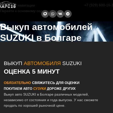
+7 (929) 600-16-
Перейти к навигации
Перейти к основному содержанию
Выкуп автомобилей
SUZUKI в Болгаре
Главная страница
/
Болгар
/
Выкуп автомобилей SUZUKI в Казани и
Татарстане
ВЫКУП
АВТОМОБИЛЯ
SUZUKI
ОЦЕНКА 5 МИНУТ
ОБЯЗАТЕЛЬНО
СВЯЖИТЕСЬ ДЛЯ ОЦЕНКИ
ПОКУПАЕМ АВТО
СУЗУКИ
ДОРОЖЕ ДРУГИХ
Выкуп авто SUZUKI в Болгаре различных моделей,
независимо от состояния и года выпуска. У нас сможете
продать по хорошей рыночной цене.