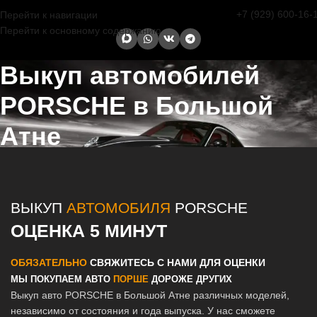
+7 (929) 600-16-
Перейти к навигации
Перейти к основному содержанию
Выкуп автомобилей
PORSCHE в Большой
Атне
Главная страница
/
Большая Атня
/
Выкуп автомобилей PORSCHE
в Казани и Татарстане
ВЫКУП
АВТОМОБИЛЯ
PORSCHE
ОЦЕНКА 5 МИНУТ
ОБЯЗАТЕЛЬНО
СВЯЖИТЕСЬ С НАМИ ДЛЯ ОЦЕНКИ
МЫ ПОКУПАЕМ АВТО
ПОРШЕ
ДОРОЖЕ ДРУГИХ
Выкуп авто PORSCHE в Большой Атне различных моделей,
независимо от состояния и года выпуска. У нас сможете