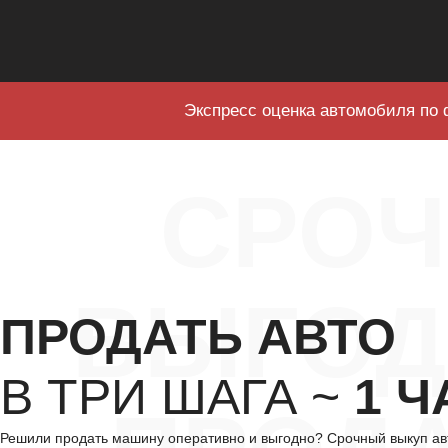
Экспресс оценка автомобиля по 
СРО
ВЫГОД
ПРОДАТЬ АВТО
В ТРИ ШАГА ~
1 Ч
Решили продать машину оперативно и выгодно? Срочный выкуп авт