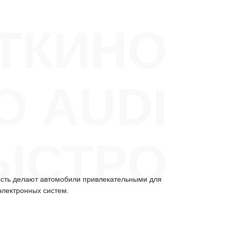
ТКИНО
О AUDI
ЫСТРО
ость делают автомобили привлекательными для
электронных систем.