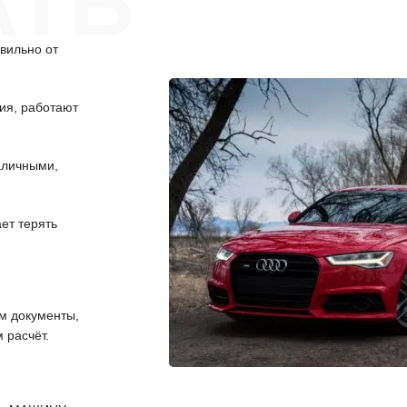
АТЬ
вильно от
ия, работают
аличными,
ет терять
 документы,
 расчёт.