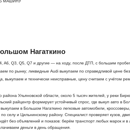
Ь МАШИНУ
Большом Нагаткино
4, A6, Q3, Q5, Q7 и другие — на ходу, после ДТП, с большим пробе
аем по рынку; ликвидные Audi выкупаем по справедливой цене без
а, выкупаем и технически неисправные, цену считаем с учётом ре
района Ульяновской области, около 5 тысяч жителей, у реки Бирюч
ьский райцентр формирует устойчивый спрос, где выкуп авто в Бо
 выкупаем в Большом Нагаткино легковые автомобили, кроссоверы,
о селу и Цильнинскому району. Специалист проверяет кузов, двиг
идёт без объявлений и показов: берём транспорт любых марок и в
плачиваем деньги в день обращения.