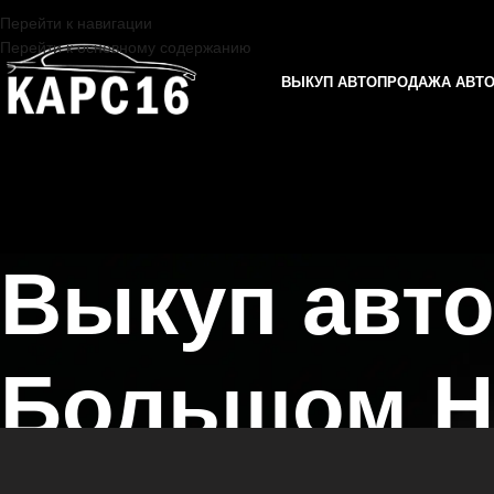
Перейти к навигации
Перейти к основному содержанию
ВЫКУП АВТО
ПРОДАЖА АВТ
Выкуп авто
Большом Н
Главная страница
/
Большое Нагаткино
/
Выкуп автомобилей AUDI в