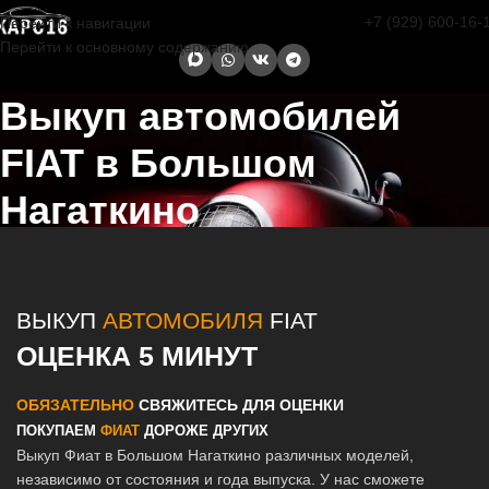
+7 (929) 600-16-
Перейти к навигации
Перейти к основному содержанию
Выкуп автомобилей
FIAT в Большом
Нагаткино
Главная страница
/
Большое Нагаткино
/
Выкуп автомобилей FIAT
в Казани и Татарстане
ВЫКУП
АВТОМОБИЛЯ
FIAT
ОЦЕНКА 5 МИНУТ
ОБЯЗАТЕЛЬНО
СВЯЖИТЕСЬ ДЛЯ ОЦЕНКИ
ПОКУПАЕМ
ФИАТ
ДОРОЖЕ ДРУГИХ
Выкуп Фиат в Большом Нагаткино различных моделей,
независимо от состояния и года выпуска. У нас сможете