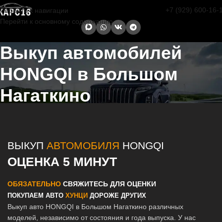
+7 (929) 600-16-
Перейти к навигации
Перейти к основному содержанию
Выкуп автомобилей
HONGQI в Большом
Нагаткино
Главная страница
/
Большое Нагаткино
/
Выкуп автомобилей
HONGQI в Казани и Татарстане
ВЫКУП
АВТОМОБИЛЯ
HONGQI
ОЦЕНКА 5 МИНУТ
ОБЯЗАТЕЛЬНО
СВЯЖИТЕСЬ ДЛЯ ОЦЕНКИ
ПОКУПАЕМ АВТО
ХУНЦИ
ДОРОЖЕ ДРУГИХ
Выкуп авто HONGQI в Большом Нагаткино различных
моделей, независимо от состояния и года выпуска. У нас