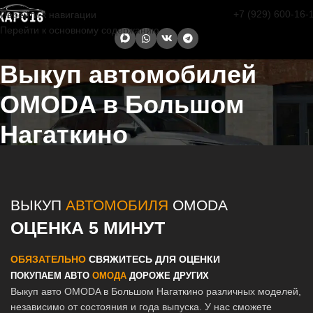
+7 (929) 600-16-
Перейти к навигации
Перейти к основному содержанию
Выкуп автомобилей
OMODA в Большом
Нагаткино
Главная страница
/
Большое Нагаткино
/
Выкуп автомобилей
OMODA в Казани и Татарстане
ВЫКУП
АВТОМОБИЛЯ
OMODA
ОЦЕНКА 5 МИНУТ
ОБЯЗАТЕЛЬНО
СВЯЖИТЕСЬ ДЛЯ ОЦЕНКИ
ПОКУПАЕМ АВТО
ОМОДА
ДОРОЖЕ ДРУГИХ
Выкуп авто OMODA в Большом Нагаткино различных моделей,
независимо от состояния и года выпуска. У нас сможете