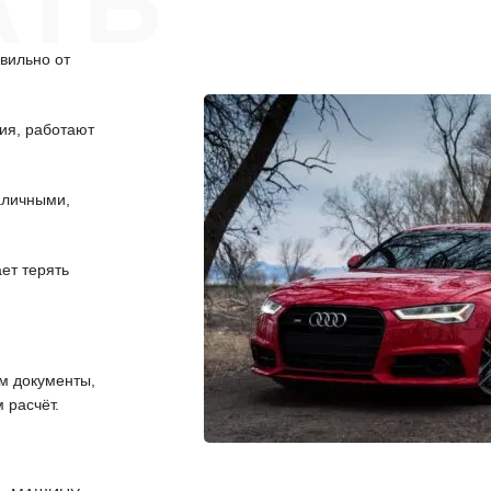
АТЬ
вильно от
ия, работают
аличными,
ет терять
 документы,
 расчёт.