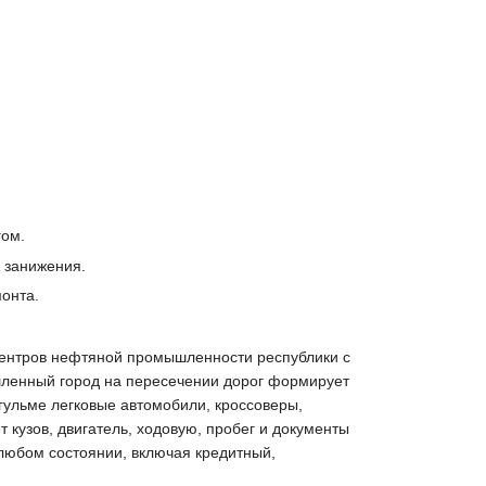
гом.
 занижения.
монта.
з центров нефтяной промышленности республики с
шленный город на пересечении дорог формирует
гульме легковые автомобили, кроссоверы,
кузов, двигатель, ходовую, пробег и документы
 любом состоянии, включая кредитный,