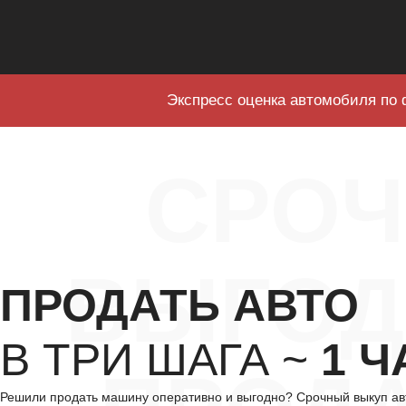
Экспресс оценка автомобиля по 
СРО
ВЫГОД
ПРОДАТЬ АВТО
В ТРИ ШАГА ~
1 Ч
Решили продать машину оперативно и выгодно? Срочный выкуп авт