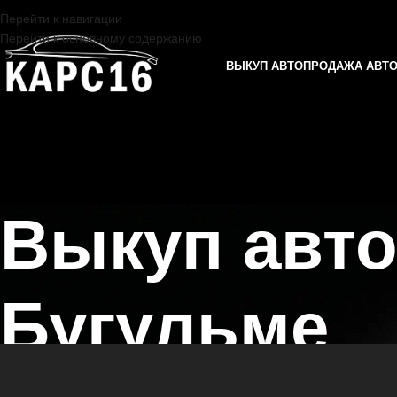
Перейти к навигации
Перейти к основному содержанию
ВЫКУП АВТО
ПРОДАЖА АВТ
Выкуп авто
Бугульме
Главная страница
/
Бугульма
/
Выкуп автомобилей AUDI в Казани и