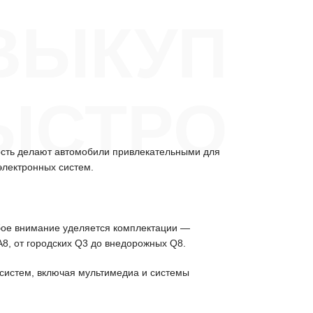
ВЫКУП
БЫСТРО
ость делают автомобили привлекательными для
электронных систем.
обое внимание уделяется комплектации —
A8, от городских Q3 до внедорожных Q8.
 систем, включая мультимедиа и системы