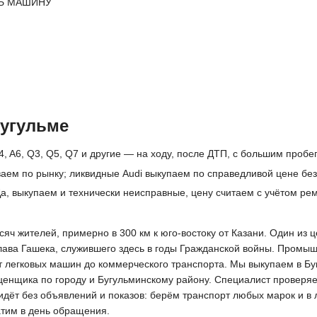
Ь МАШИНУ
Бугульме
4, A6, Q3, Q5, Q7 и другие — на ходу, после ДТП, с большим пробе
аем по рынку; ликвидные Audi выкупаем по справедливой цене без
а, выкупаем и технически неисправные, цену считаем с учётом ре
ысяч жителей, примерно в 300 км к юго-востоку от Казани. Один и
лава Гашека, служившего здесь в годы Гражданской войны. Промы
от легковых машин до коммерческого транспорта. Мы выкупаем в Бу
нщика по городу и Бугульминскому району. Специалист проверяет 
 идёт без объявлений и показов: берём транспорт любых марок и в
атим в день обращения.