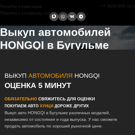
+7 (929) 600-16-
Перейти к навигации
Перейти к основному содержанию
Выкуп автомобилей
HONGQI в Бугульме
Главная страница
/
Бугульма
/
Выкуп автомобилей HONGQI в
Казани и Татарстане
ВЫКУП
АВТОМОБИЛЯ
HONGQI
ОЦЕНКА 5 МИНУТ
ОБЯЗАТЕЛЬНО
СВЯЖИТЕСЬ ДЛЯ ОЦЕНКИ
ПОКУПАЕМ АВТО
ХУНЦИ
ДОРОЖЕ ДРУГИХ
Выкуп авто HONGQI в Бугульме различных моделей,
независимо от состояния и года выпуска. У нас сможете
продать автомобиль по хорошей рыночной цене.