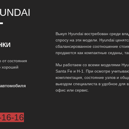
UNDAI
Т
Выкуп Hyundai востребован среди вл
спросу на эти модели. Hyundai ценят
НКИ
сбалансированное соотношение стоим
продаются как компактные седаны, та
 от состояния
Мы работаем со всеми моделями Hyunda
по хорошей
Santa Fe и H-1. При осмотре учитыва
комплектация, состояние узлов и общ
выездом специалиста в удобное для 
 автомобиля
офис или сервис.
-16-16