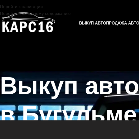
Перейти к навигации
Перейти к основному содержанию
ВЫКУП АВТО
ПРОДАЖА АВТ
Выкуп авт
в Бугульме
Главная страница
/
Бугульма
/
Выкуп автомобилей HYUNDAI в Каза