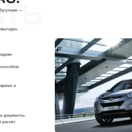
АТЬ
 Бугульме —
евыгоден,
одажи.
способом:
 время и
 документы,
 расчёт.