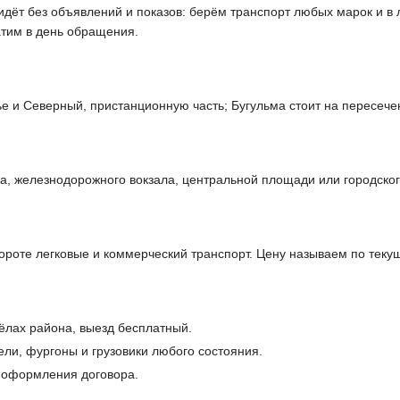
 идёт без объявлений и показов: берём транспорт любых марок и в
атим в день обращения.
 и Северный, пристанционную часть; Бугульма стоит на пересечен
а, железнодорожного вокзала, центральной площади или городског
бороте легковые и коммерческий транспорт. Цену называем по теку
сёлах района, выезд бесплатный.
ели, фургоны и грузовики любого состояния.
и оформления договора.