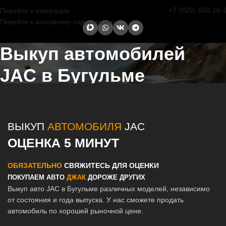
+7 (929) 600-16-
Перейти к навигации
Перейти к основному содержанию
Выкуп автомобилей
JAC в Бугульме
Главная страница
/
Бугульма
/
Выкуп автомобилей JAC в Казани и
Татарстане
ВЫКУП
АВТОМОБИЛЯ
JAC
ОЦЕНКА 5 МИНУТ
ОБЯЗАТЕЛЬНО
СВЯЖИТЕСЬ ДЛЯ ОЦЕНКИ
ПОКУПАЕМ АВТО
ДЖАК
ДОРОЖЕ ДРУГИХ
Выкуп авто JAC в Бугульме различных моделей, независимо
от состояния и года выпуска. У нас сможете продать
автомобиль по хорошей рыночной цене.