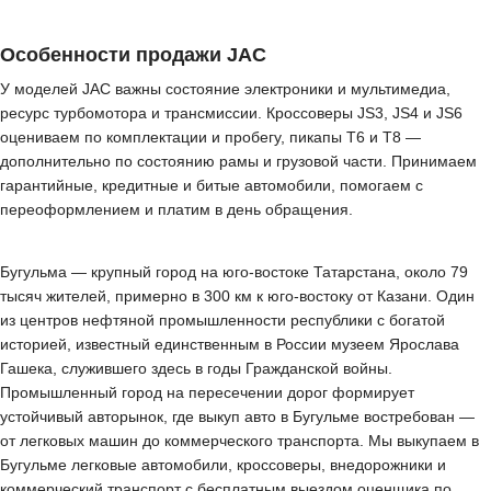
Особенности продажи JAC
У моделей JAC важны состояние электроники и мультимедиа,
ресурс турбомотора и трансмиссии. Кроссоверы JS3, JS4 и JS6
оцениваем по комплектации и пробегу, пикапы T6 и T8 —
дополнительно по состоянию рамы и грузовой части. Принимаем
гарантийные, кредитные и битые автомобили, помогаем с
переоформлением и платим в день обращения.
Бугульма — крупный город на юго-востоке Татарстана, около 79
тысяч жителей, примерно в 300 км к юго-востоку от Казани. Один
из центров нефтяной промышленности республики с богатой
историей, известный единственным в России музеем Ярослава
Гашека, служившего здесь в годы Гражданской войны.
Промышленный город на пересечении дорог формирует
устойчивый авторынок, где выкуп авто в Бугульме востребован —
от легковых машин до коммерческого транспорта. Мы выкупаем в
Бугульме легковые автомобили, кроссоверы, внедорожники и
коммерческий транспорт с бесплатным выездом оценщика по