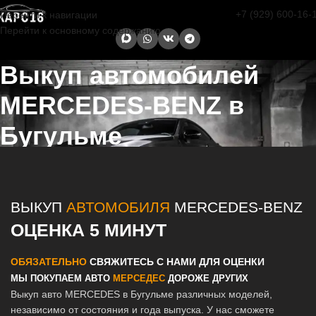
+7 (929) 600-16-
Перейти к навигации
Перейти к основному содержанию
Выкуп автомобилей
MERCEDES-BENZ в
Бугульме
Главная страница
/
Бугульма
/
Выкуп автомобилей MERCEDES-
BENZ в Казани и Татарстане
ВЫКУП
АВТОМОБИЛЯ
MERCEDES-BENZ
ОЦЕНКА 5 МИНУТ
ОБЯЗАТЕЛЬНО
СВЯЖИТЕСЬ С НАМИ ДЛЯ ОЦЕНКИ
МЫ ПОКУПАЕМ АВТО
МЕРСЕДЕС
ДОРОЖЕ ДРУГИХ
Выкуп авто MERCEDES в Бугульме различных моделей,
независимо от состояния и года выпуска. У нас сможете