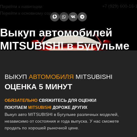
+7 (929) 600-16-
Перейти к навигации
Перейти к основному содержанию
Выкуп автомобилей
MITSUBISHI в Бугульме
Главная страница
/
Бугульма
/
Выкуп автомобилей MITSUBISHI в
Казани и Татарстане
ВЫКУП
АВТОМОБИЛЯ
MITSUBISHI
ОЦЕНКА 5 МИНУТ
ОБЯЗАТЕЛЬНО
СВЯЖИТЕСЬ ДЛЯ ОЦЕНКИ
ПОКУПАЕМ
MITSUBISHI
ДОРОЖЕ ДРУГИХ
Выкуп авто MITSUBISHI в Бугульме различных моделей,
независимо от состояния и года выпуска. У нас сможете
продать по хорошей рыночной цене.