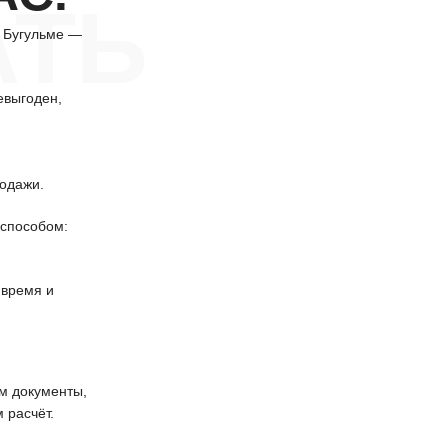
АТЬ
 Бугульме —
евыгоден,
одажи.
способом:
 время и
 документы,
 расчёт.