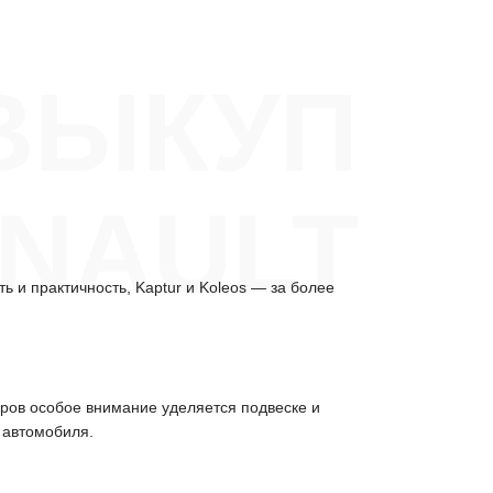
ВЫКУП
ENAULT
 и практичность, Kaptur и Koleos — за более
еров особое внимание уделяется подвеске и
 автомобиля.