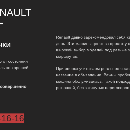
NAULT
Т
Renault давно зарекомендовал себя к
день. Эти машины ценят за простоту 
НКИ
широкий выбор моделей под разные з
маршрутов.
о от состояния
иль по хорошей
При оценке учитываем реальное состо
название в объявлении. Важны пробег,
машина обслуживалась. Такой подход 
 совершенно
рыночной, без затянутых переговоров
-16-16