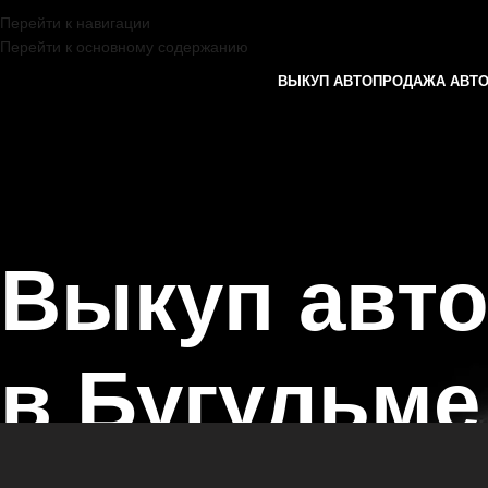
Перейти к навигации
Перейти к основному содержанию
ВЫКУП АВТО
ПРОДАЖА АВТ
Выкуп авт
в Бугульме
Главная страница
/
Бугульма
/
Выкуп автомобилей RENAULT в Каза