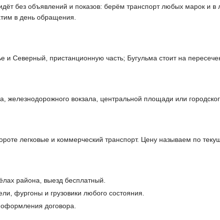
 идёт без объявлений и показов: берём транспорт любых марок и в
атим в день обращения.
 и Северный, пристанционную часть; Бугульма стоит на пересечен
а, железнодорожного вокзала, центральной площади или городског
бороте легковые и коммерческий транспорт. Цену называем по теку
сёлах района, выезд бесплатный.
ели, фургоны и грузовики любого состояния.
и оформления договора.