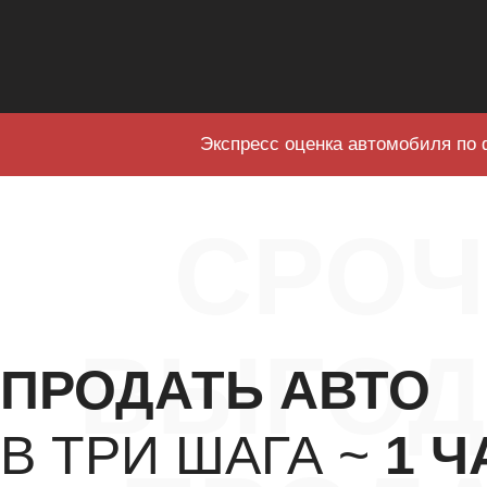
Экспресс оценка автомобиля по 
СРО
ВЫГОД
ПРОДАТЬ АВТО
В ТРИ ШАГА ~
1 Ч