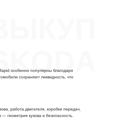
ВЫКУП
SKODA
Rapid особенно популярны благодаря
томобили сохраняют ликвидность, что
ова, работа двигателя, коробки передач,
 — геометрия кузова и безопасность.