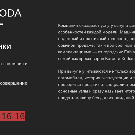
ODA
Т
Компания оказывает услугу выкупа ав
особенностей каждой модели. Машины
надежный и практичный транспорт, по
обычной продаже, так и при срочном 
НКИ
комплектациями — от городских Fabia 
семейных кроссоверов Karoq и Kodiaq
т состояния и
.
При выкупе учитываются не только воз
автомобиля, история эксплуатации и 
 совершенно
проводится прозрачно: специалист ос
основные узлы и сразу называет итог
продать машину без долгих ожиданий
-16-16