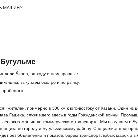
Ь МАШИНУ
 Бугульме
модели Škoda, на ходу и неисправные.
ликвидны, выкупаем быстро и по рынку.
и пробежные.
ысяч жителей, примерно в 300 км к юго-востоку от Казани. Один и
лава Гашека, служившего здесь в годы Гражданской войны. Промы
от легковых машин до коммерческого транспорта. Мы выкупаем в Бу
нщика по городу и Бугульминскому району. Специалист проверяет 
 идёт без объявлений и показов: берём транспорт любых марок и в