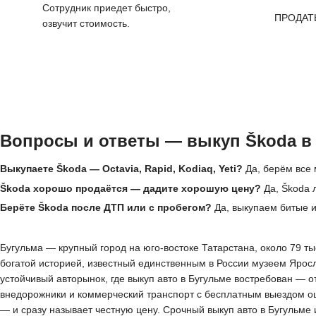
Сотрудник приедет быстро,
ПРОДАТ
озвучит стоимость.
Вопросы и ответы — выкуп Škoda в
Выкупаете Škoda — Octavia, Rapid, Kodiaq, Yeti?
Да, берём все 
Škoda хорошо продаётся — дадите хорошую цену?
Да, Škoda 
Берёте Škoda после ДТП или с пробегом?
Да, выкупаем битые 
Бугульма — крупный город на юго-востоке Татарстана, около 79 т
богатой историей, известный единственным в России музеем Ярос
устойчивый авторынок, где выкуп авто в Бугульме востребован — 
внедорожники и коммерческий транспорт с бесплатным выездом оце
— и сразу называет честную цену. Срочный выкуп авто в Бугульме