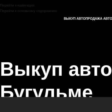
Перейти к навигации
Перейти к основному содержанию
ВЫКУП АВТО
ПРОДАЖА АВТ
Выкуп авт
Бугульме
Главная страница
/
Бугульма
/
Выкуп автомобилей SKODA в Казани