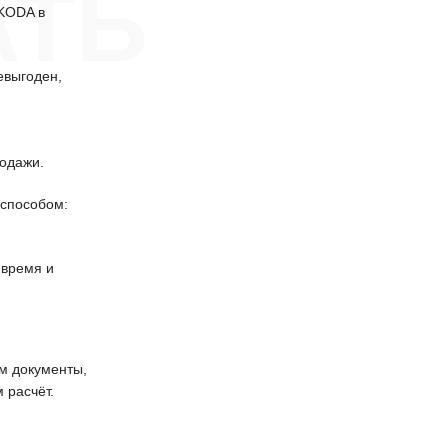
АТЬ
SKODA в
евыгоден,
одажи.
способом:
 время и
 документы,
 расчёт.