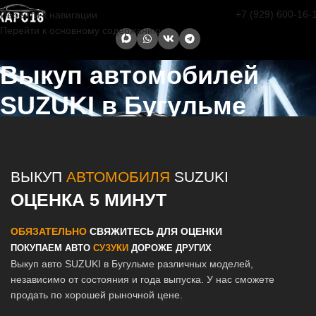
+7 (929) 600-16-
Перейти к навигации
Перейти к основному содержанию
Выкуп автомобилей
SUZUKI в Бугульме
Главная страница
/
Бугульма
/
Выкуп автомобилей SUZUKI в
Казани и Татарстане
ВЫКУП
АВТОМОБИЛЯ
SUZUKI
ОЦЕНКА 5 МИНУТ
ОБЯЗАТЕЛЬНО
СВЯЖИТЕСЬ ДЛЯ ОЦЕНКИ
ПОКУПАЕМ АВТО
СУЗУКИ
ДОРОЖЕ ДРУГИХ
Выкуп авто SUZUKI в Бугульме различных моделей,
независимо от состояния и года выпуска. У нас сможете
продать по хорошей рыночной цене.