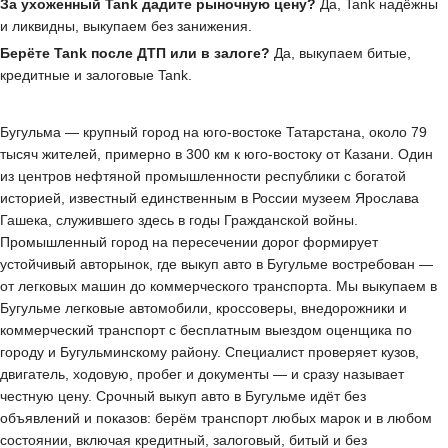
За ухоженный Tank дадите рыночную цену?
Да, Tank надёжны
и ликвидны, выкупаем без занижения.
Берёте Tank после ДТП или в залоге?
Да, выкупаем битые,
кредитные и залоговые Tank.
Бугульма — крупный город на юго-востоке Татарстана, около 79
тысяч жителей, примерно в 300 км к юго-востоку от Казани. Один
из центров нефтяной промышленности республики с богатой
историей, известный единственным в России музеем Ярослава
Гашека, служившего здесь в годы Гражданской войны.
Промышленный город на пересечении дорог формирует
устойчивый авторынок, где выкуп авто в Бугульме востребован —
от легковых машин до коммерческого транспорта. Мы выкупаем в
Бугульме легковые автомобили, кроссоверы, внедорожники и
коммерческий транспорт с бесплатным выездом оценщика по
городу и Бугульминскому району. Специалист проверяет кузов,
двигатель, ходовую, пробег и документы — и сразу называет
честную цену. Срочный выкуп авто в Бугульме идёт без
объявлений и показов: берём транспорт любых марок и в любом
состоянии, включая кредитный, залоговый, битый и без