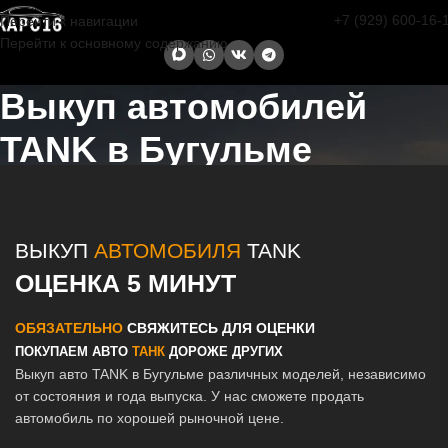
+7 (929) 600-16-
Перейти к навигации
Перейти к основному содержанию
Выкуп автомобилей
TANK в Бугульме
Главная страница
/
Бугульма
/
Выкуп автомобилей TANK в Казани и
Татарстане
ВЫКУП
АВТОМОБИЛЯ
TANK
ОЦЕНКА 5 МИНУТ
ОБЯЗАТЕЛЬНО
СВЯЖИТЕСЬ ДЛЯ ОЦЕНКИ
ПОКУПАЕМ АВТО
ТАНК
ДОРОЖЕ ДРУГИХ
Выкуп авто TANK в Бугульме различных моделей, независимо
от состояния и года выпуска. У нас сможете продать
автомобиль по хорошей рыночной цене.