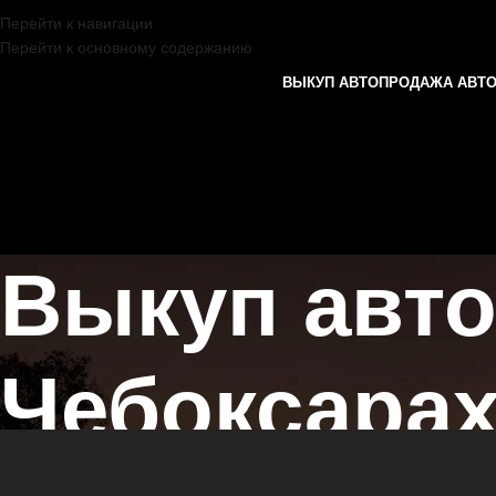
Перейти к навигации
Перейти к основному содержанию
ВЫКУП АВТО
ПРОДАЖА АВТ
Выкуп авто
Чебоксара
Главная страница
/
Чебоксары
/
Выкуп автомобилей INFINITI в Каз