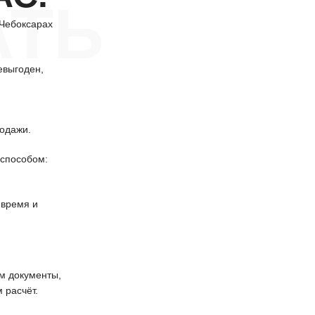
АТЬ
 Чебоксарах
евыгоден,
одажи.
способом:
 время и
 документы,
 расчёт.