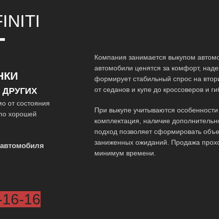
INITI
Т
Компания занимается выкупом автомоб
автомобили ценятся за комфорт, наде
НКИ
формирует стабильный спрос на вто
от седанов и купе до кроссоверов и г
 ДРУГИХ
мо от состояния
При выкупе учитываются особенности 
 по хорошей
комплектация, наличие дополнительн
подход позволяет сформировать объе
заниженных ожиданий. Продажа прох
 автомобиля
минимум времени.
-16-16