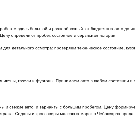
обегом здесь большой и разнообразный: от бюджетных авто до ино
 Цену определяют пробег, состояние и сервисная история.
ля детального осмотра: проверяем техническое состояние, кузов,
инивэны, газели и фургоны. Принимаем авто в любом состоянии и
ы и свежие авто, и варианты с большим пробегом. Цену формируем
етража. Седаны и кроссоверы массовых марок в Чебоксарах прода