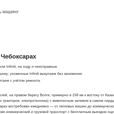
Ь МАШИНУ
в Чебоксарах
и Infiniti, на ходу и неисправные.
нку; ухоженные Infiniti выкупаем без занижения.
итаем с учётом ремонта.
й, на правом берегу Волги, примерно в 158 км к востоку от Казани
тракторов, электротехника) с живописным заливом в самом серд
сарах востребован ежедневно — от легковых машин до коммерческо
акже коммерческий и грузовой транспорт с бесплатным выездом оц