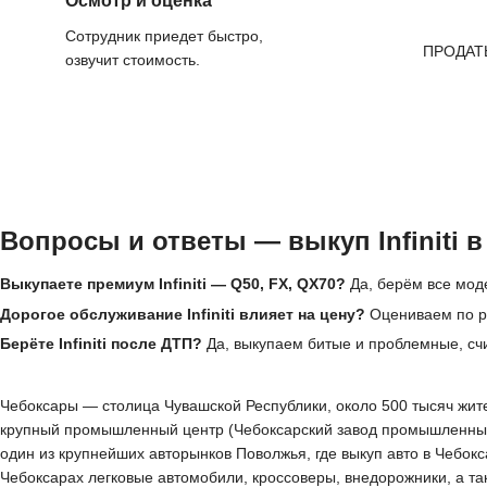
Осмотр и оценка
Сотрудник приедет быстро,
ПРОДАТ
озвучит стоимость.
Вопросы и ответы — выкуп Infiniti 
Выкупаете премиум Infiniti — Q50, FX, QX70?
Да, берём все модел
Дорогое обслуживание Infiniti влияет на цену?
Оцениваем по ры
Берёте Infiniti после ДТП?
Да, выкупаем битые и проблемные, сч
Чебоксары — столица Чувашской Республики, около 500 тысяч жителе
крупный промышленный центр (Чебоксарский завод промышленных 
один из крупнейших авторынков Поволжья, где выкуп авто в Чебок
Чебоксарах легковые автомобили, кроссоверы, внедорожники, а т