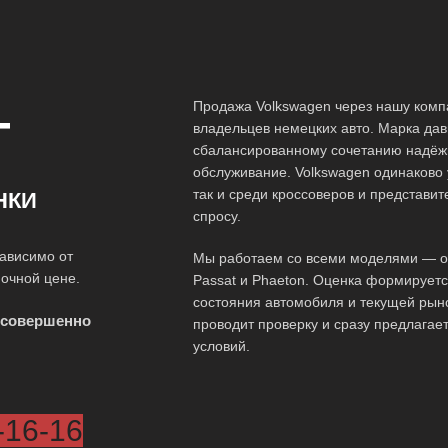
Продажа Volkswagen через нашу комп
Т
владельцев немецких авто. Марка дав
сбалансированному сочетанию надёжн
обслуживание. Volkswagen одинаково у
так и среди кроссоверов и представи
НКИ
спросу.
ависимо от
Мы работаем со всеми моделями — от 
ночной цене.
Passat и Phaeton. Оценка формируетс
состояния автомобиля и текущей рын
 совершенно
проводит проверку и сразу предлагае
условий.
-16-16