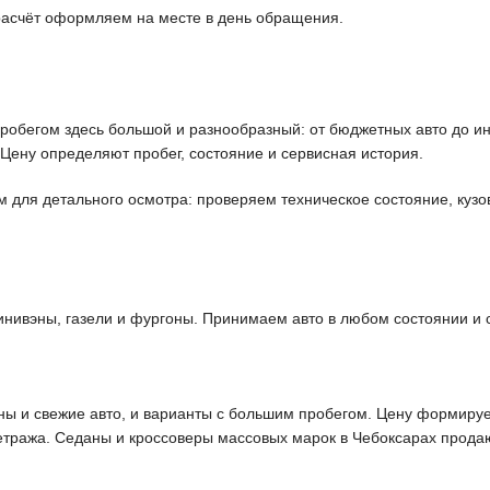
 расчёт оформляем на месте в день обращения.
обегом здесь большой и разнообразный: от бюджетных авто до ино
 Цену определяют пробег, состояние и сервисная история.
ля детального осмотра: проверяем техническое состояние, кузов,
инивэны, газели и фургоны. Принимаем авто в любом состоянии и
ы и свежие авто, и варианты с большим пробегом. Цену формируем
етража. Седаны и кроссоверы массовых марок в Чебоксарах прода