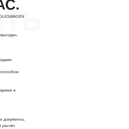
АС.
АТЬ
 VOLKSWAGEN
евыгоден,
одажи.
способом:
 время и
 документы,
 расчёт.