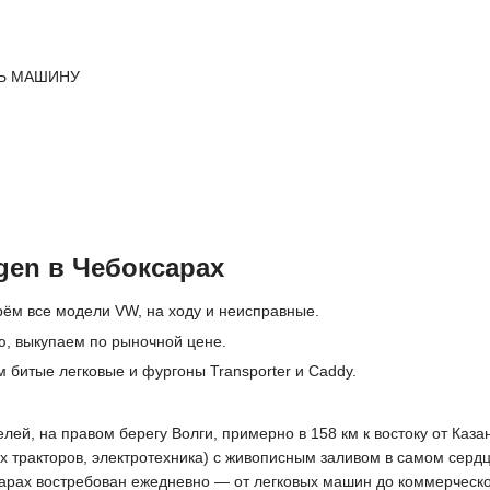
Ь МАШИНУ
gen в Чебоксарах
рём все модели VW, на ходу и неисправные.
ю, выкупаем по рыночной цене.
 битые легковые и фургоны Transporter и Caddy.
й, на правом берегу Волги, примерно в 158 км к востоку от Казани
тракторов, электротехника) с живописным заливом в самом серд
сарах востребован ежедневно — от легковых машин до коммерческо