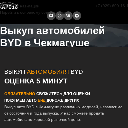
+7 (929) 600-16-
Перейти к навигации
Перейти к основному содержанию
Выкуп автомобилей
BYD в Чекмагуше
Главная страница
/
Чекмагуш
/
Выкуп автомобилей BYD в Казани и
Татарстане
ВЫКУП
АВТОМОБИЛЯ
BYD
ОЦЕНКА 5 МИНУТ
ОБЯЗАТЕЛЬНО
СВЯЖИТЕСЬ ДЛЯ ОЦЕНКИ
ПОКУПАЕМ АВТО
БИД
ДОРОЖЕ ДРУГИХ
Выкуп авто BYD в Чекмагуше различных моделей, независимо
от состояния и года выпуска. У нас сможете продать
автомобиль по хорошей рыночной цене.