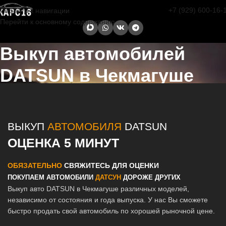
+7 (929) 600-16-
Перейти к навигации
Перейти к основному содержанию
Выкуп автомобилей
DATSUN в Чекмагуше
Главная страница
/
Чекмагуш
/
Выкуп автомобилей DATSUN в
Казани и Татарстане
ВЫКУП
АВТОМОБИЛЯ
DATSUN
ОЦЕНКА 5 МИНУТ
ОБЯЗАТЕЛЬНО
СВЯЖИТЕСЬ ДЛЯ ОЦЕНКИ
ПОКУПАЕМ АВТОМОБИЛИ
ДАТСУН
ДОРОЖЕ ДРУГИХ
Выкуп авто DATSUN в Чекмагуше различных моделей,
независимо от состояния и года выпуска. У нас Вы сможете
быстро продать свой автомобиль по хорошей рыночной цене.