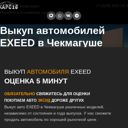
+7 (929) 600-16-
Перейти к навигации
Перейти к основному содержанию
Выкуп автомобилей
EXEED в Чекмагуше
Главная страница
/
Чекмагуш
/
Выкуп автомобилей EXEED в
Казани и Татарстане
ВЫКУП
АВТОМОБИЛЯ
EXEED
ОЦЕНКА 5 МИНУТ
ОБЯЗАТЕЛЬНО
СВЯЖИТЕСЬ ДЛЯ ОЦЕНКИ
ПОКУПАЕМ АВТО
ЭКСИД
ДОРОЖЕ ДРУГИХ
Выкуп авто EXEED в Чекмагуше различных моделей,
независимо от состояния и года выпуска. У нас сможете
продать автомобиль по хорошей рыночной цене.