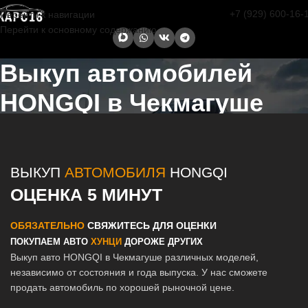
+7 (929) 600-16-
Перейти к навигации
Перейти к основному содержанию
Выкуп автомобилей
HONGQI в Чекмагуше
Главная страница
/
Чекмагуш
/
Выкуп автомобилей HONGQI в
Казани и Татарстане
ВЫКУП
АВТОМОБИЛЯ
HONGQI
ОЦЕНКА 5 МИНУТ
ОБЯЗАТЕЛЬНО
СВЯЖИТЕСЬ ДЛЯ ОЦЕНКИ
ПОКУПАЕМ АВТО
ХУНЦИ
ДОРОЖЕ ДРУГИХ
Выкуп авто HONGQI в Чекмагуше различных моделей,
независимо от состояния и года выпуска. У нас сможете
продать автомобиль по хорошей рыночной цене.