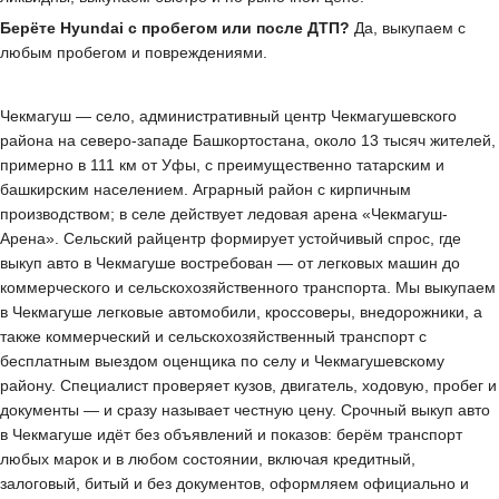
Берёте Hyundai с пробегом или после ДТП?
Да, выкупаем с
любым пробегом и повреждениями.
Чекмагуш — село, административный центр Чекмагушевского
района на северо-западе Башкортостана, около 13 тысяч жителей,
примерно в 111 км от Уфы, с преимущественно татарским и
башкирским населением. Аграрный район с кирпичным
производством; в селе действует ледовая арена «Чекмагуш-
Арена». Сельский райцентр формирует устойчивый спрос, где
выкуп авто в Чекмагуше востребован — от легковых машин до
коммерческого и сельскохозяйственного транспорта. Мы выкупаем
в Чекмагуше легковые автомобили, кроссоверы, внедорожники, а
также коммерческий и сельскохозяйственный транспорт с
бесплатным выездом оценщика по селу и Чекмагушевскому
району. Специалист проверяет кузов, двигатель, ходовую, пробег и
документы — и сразу называет честную цену. Срочный выкуп авто
в Чекмагуше идёт без объявлений и показов: берём транспорт
любых марок и в любом состоянии, включая кредитный,
залоговый, битый и без документов, оформляем официально и