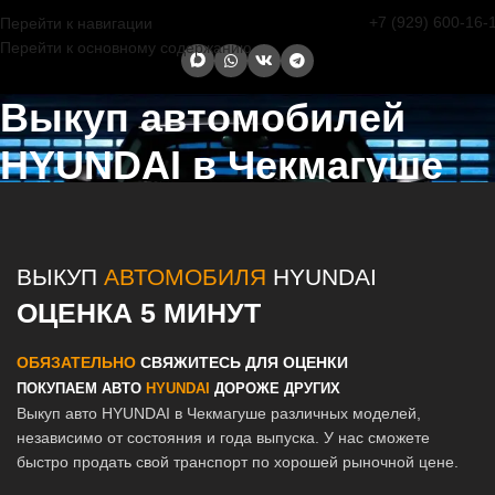
+7 (929) 600-16-
Перейти к навигации
Перейти к основному содержанию
Выкуп автомобилей
HYUNDAI в Чекмагуше
Главная страница
/
Чекмагуш
/
Выкуп автомобилей HYUNDAI в
Казани и Татарстане
ВЫКУП
АВТОМОБИЛЯ
HYUNDAI
ОЦЕНКА 5 МИНУТ
ОБЯЗАТЕЛЬНО
СВЯЖИТЕСЬ ДЛЯ ОЦЕНКИ
ПОКУПАЕМ АВТО
HYUNDAI
ДОРОЖЕ ДРУГИХ
Выкуп авто HYUNDAI в Чекмагуше различных моделей,
независимо от состояния и года выпуска. У нас сможете
быстро продать свой транспорт по хорошей рыночной цене.