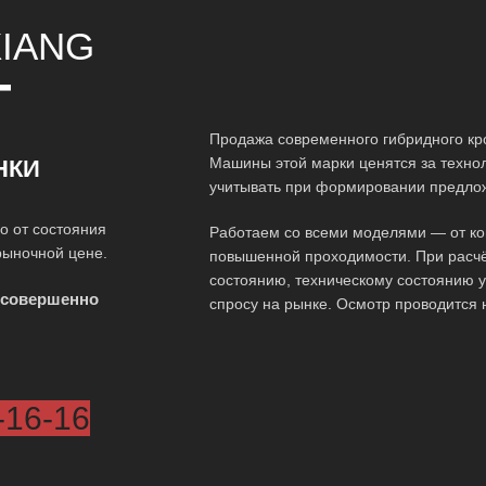
XIANG
Т
Продажа современного гибридного кр
Машины этой марки ценятся за технол
НКИ
учитывать при формировании предло
о от состояния
Работаем со всеми моделями — от ко
рыночной цене.
повышенной проходимости. При расчё
состоянию, техническому состоянию у
 совершенно
спросу на рынке. Осмотр проводится 
-16-16