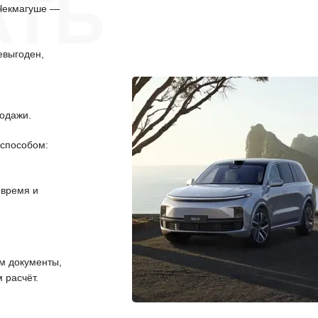
АТЬ
 Чекмагуше —
евыгоден,
одажи.
способом:
 время и
 документы,
 расчёт.