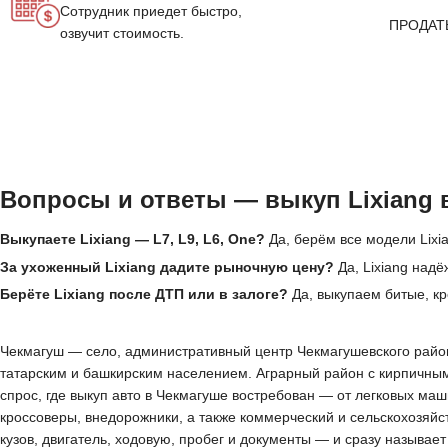
Сотрудник приедет быстро,
ПРОДАТ
озвучит стоимость.
Вопросы и ответы — выкуп Lixiang 
Выкупаете Lixiang — L7, L9, L6, One?
Да, берём все модели Lixia
За ухоженный Lixiang дадите рыночную цену?
Да, Lixiang над
Берёте Lixiang после ДТП или в залоге?
Да, выкупаем битые, кр
Чекмагуш — село, административный центр Чекмагушевского район
татарским и башкирским населением. Аграрный район с кирпичным
спрос, где выкуп авто в Чекмагуше востребован — от легковых ма
кроссоверы, внедорожники, а также коммерческий и сельскохозяй
кузов, двигатель, ходовую, пробег и документы — и сразу называе