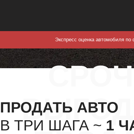
Экспресс оценка автомобиля по 
СРО
ВЫГОД
ПРОДАТЬ АВТО
В ТРИ ШАГА ~
1 Ч