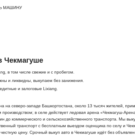
Ь МАШИНУ
в Чекмагуше
ng, в том числе свежие и с пробегом.
ёжны и ликвидны, выкупаем без занижения.
едитные и залоговые Lixiang.
а на северо-западе Башкортостана, около 13 тысяч жителей, прим
 производством; в селе действует ледовая арена «Чекмагуш-Арен
шин до коммерческого и сельскохозяйственного транспорта. Мы вы
ственный транспорт с бесплатным выездом оценщика по селу и Че
т честную цену. Срочный выкуп авто в Чекмагуше идёт без объявле