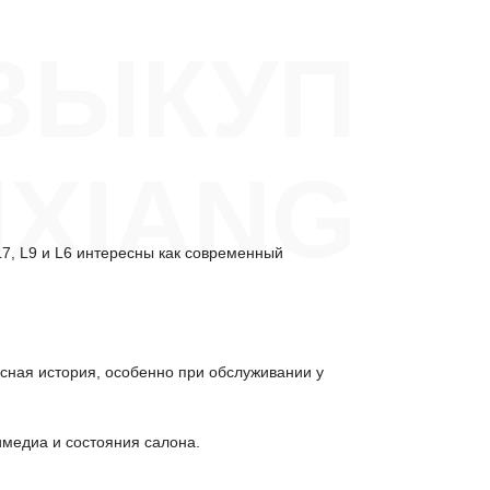
ВЫКУП
IXIANG
7, L9 и L6 интересны как современный
исная история, особенно при обслуживании у
имедиа и состояния салона.