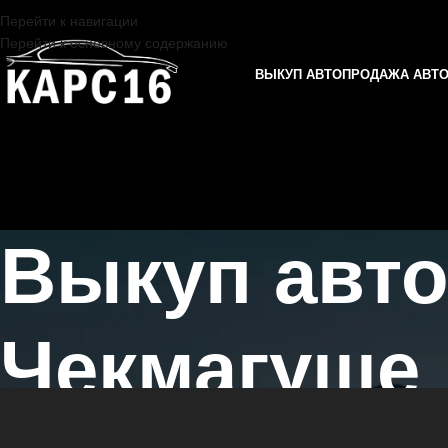
Перейти к навигации
Перейти к основному содержанию
ВЫКУП АВТО
ПРОДАЖА АВТ
Выкуп авто
Чекмагуше
Главная страница
/
Чекмагуш
/
Выкуп автомобилей LIXIANG в Казан