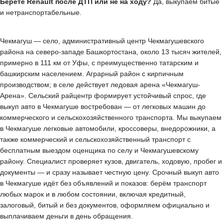
Берёте Renault после ДТП или не на ходу?
Да, выкупаем битые
и нетранспортабельные.
Чекмагуш — село, административный центр Чекмагушевского
района на северо-западе Башкортостана, около 13 тысяч жителей,
примерно в 111 км от Уфы, с преимущественно татарским и
башкирским населением. Аграрный район с кирпичным
производством; в селе действует ледовая арена «Чекмагуш-
Арена». Сельский райцентр формирует устойчивый спрос, где
выкуп авто в Чекмагуше востребован — от легковых машин до
коммерческого и сельскохозяйственного транспорта. Мы выкупаем
в Чекмагуше легковые автомобили, кроссоверы, внедорожники, а
также коммерческий и сельскохозяйственный транспорт с
бесплатным выездом оценщика по селу и Чекмагушевскому
району. Специалист проверяет кузов, двигатель, ходовую, пробег и
документы — и сразу называет честную цену. Срочный выкуп авто
в Чекмагуше идёт без объявлений и показов: берём транспорт
любых марок и в любом состоянии, включая кредитный,
залоговый, битый и без документов, оформляем официально и
выплачиваем деньги в день обращения.