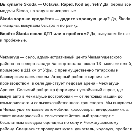
Выкупаете Škoda — Octavia, Rapid, Kodiaq, Yeti?
Да, берём все
модели Škoda, на ходу и неисправные.
Škoda хорошо продаётся — дадите хорошую цену?
Да, Škoda
ликвидны, выкупаем быстро и по рынку.
Берёте Škoda после ДТП или с пробегом?
Да, выкупаем битые
и пробежные.
Чекмагуш — село, административный центр Чекмагушевского
района на северо-западе Башкортостана, около 13 тысяч жителей,
примерно в 111 км от Уфы, с преимущественно татарским и
башкирским населением. Аграрный район с кирпичным
производством; в селе действует ледовая арена «Чекмагуш-
Арена». Сельский райцентр формирует устойчивый спрос, где
выкуп авто в Чекмагуше востребован — от легковых машин до
коммерческого и сельскохозяйственного транспорта. Мы выкупаем
в Чекмагуше легковые автомобили, кроссоверы, внедорожники, а
также коммерческий и сельскохозяйственный транспорт с
бесплатным выездом оценщика по селу и Чекмагушевскому
району. Специалист проверяет кузов, двигатель, ходовую, пробег и