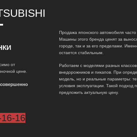
TSUBISHI
Т
Продажа японского автомобиля часто 
Машины этого бренда ценят за выносл
городе, так и за его пределами. Имен
НКИ
остается стабильным.
симо от
Работаем с моделями разных классов
ыночной цене.
внедорожников и пикапов. При опреде
модель, но и реальные параметры: те
 совершенно
условия эксплуатации. Такой подход 
предложить актуальную цену.
-16-16