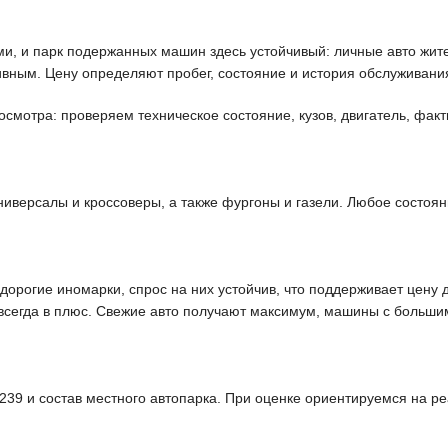
ми, и парк подержанных машин здесь устойчивый: личные авто жит
ивным. Цену определяют пробег, состояние и история обслуживани
мотра: проверяем техническое состояние, кузов, двигатель, факт
версалы и кроссоверы, а также фургоны и газели. Любое состоян
орогие иномарки, спрос на них устойчив, что поддерживает цену 
я всегда в плюс. Свежие авто получают максимум, машины с больши
39 и состав местного автопарка. При оценке ориентируемся на р