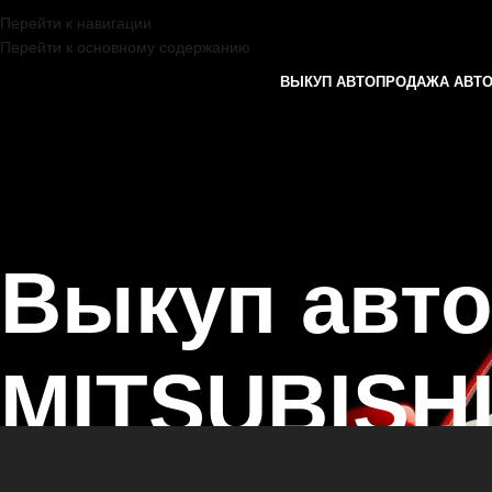
Перейти к навигации
Перейти к основному содержанию
ВЫКУП АВТО
ПРОДАЖА АВТ
Выкуп авт
MITSUBISHI
Главная страница
/
Чистополь
/
Выкуп автомобилей MITSUBISHI в К