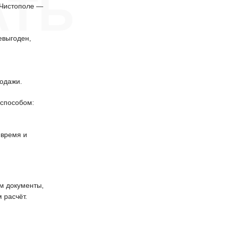
АТЬ
 Чистополе —
евыгоден,
одажи.
способом:
 время и
 документы,
 расчёт.