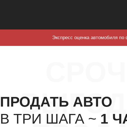
Экспресс оценка автомобиля по 
СРО
ВЫГОД
ПРОДАТЬ АВТО
В ТРИ ШАГА ~
1 Ч