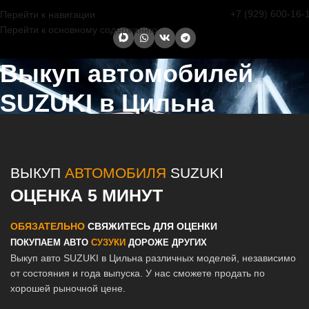
+7 (929) 600-16-
Перейти к навигации
Перейти к основному содержанию
Выкуп автомобилей
SUZUKI в Цильна
Главная страница
/
Цильна
/
Выкуп автомобилей SUZUKI в Казани
и Татарстане
ВЫКУП
АВТОМОБИЛЯ
SUZUKI
ОЦЕНКА 5 МИНУТ
ОБЯЗАТЕЛЬНО
СВЯЖИТЕСЬ ДЛЯ ОЦЕНКИ
ПОКУПАЕМ АВТО
СУЗУКИ
ДОРОЖЕ ДРУГИХ
Выкуп авто SUZUKI в Цильна различных моделей, независимо
от состояния и года выпуска. У нас сможете продать по
хорошей рыночной цене.