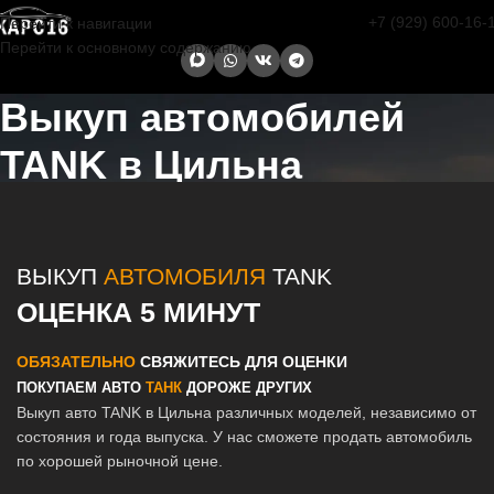
+7 (929) 600-16-
Перейти к навигации
Перейти к основному содержанию
Выкуп автомобилей
TANK в Цильна
Главная страница
/
Цильна
/
Выкуп автомобилей TANK в Казани и
Татарстане
ВЫКУП
АВТОМОБИЛЯ
TANK
ОЦЕНКА 5 МИНУТ
ОБЯЗАТЕЛЬНО
СВЯЖИТЕСЬ ДЛЯ ОЦЕНКИ
ПОКУПАЕМ АВТО
ТАНК
ДОРОЖЕ ДРУГИХ
Выкуп авто TANK в Цильна различных моделей, независимо от
состояния и года выпуска. У нас сможете продать автомобиль
по хорошей рыночной цене.