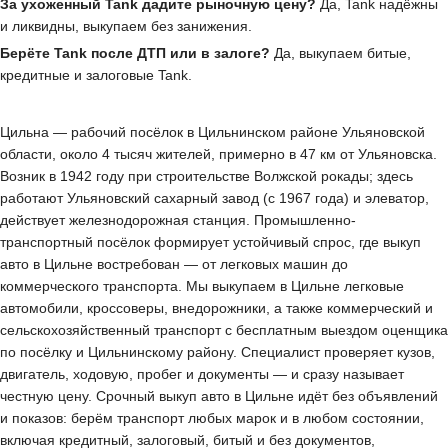
За ухоженный Tank дадите рыночную цену?
Да, Tank надёжны
и ликвидны, выкупаем без занижения.
Берёте Tank после ДТП или в залоге?
Да, выкупаем битые,
кредитные и залоговые Tank.
Цильна — рабочий посёлок в Цильнинском районе Ульяновской
области, около 4 тысяч жителей, примерно в 47 км от Ульяновска.
Возник в 1942 году при строительстве Волжской рокады; здесь
работают Ульяновский сахарный завод (с 1967 года) и элеватор,
действует железнодорожная станция. Промышленно-
транспортный посёлок формирует устойчивый спрос, где выкуп
авто в Цильне востребован — от легковых машин до
коммерческого транспорта. Мы выкупаем в Цильне легковые
автомобили, кроссоверы, внедорожники, а также коммерческий и
сельскохозяйственный транспорт с бесплатным выездом оценщика
по посёлку и Цильнинскому району. Специалист проверяет кузов,
двигатель, ходовую, пробег и документы — и сразу называет
честную цену. Срочный выкуп авто в Цильне идёт без объявлений
и показов: берём транспорт любых марок и в любом состоянии,
включая кредитный, залоговый, битый и без документов,