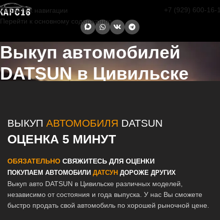
+7 (929) 600-16-
Перейти к навигации
Перейти к основному содержанию
Выкуп автомобилей
DATSUN в Цивильске
Главная страница
/
Цивильск
/
Выкуп автомобилей DATSUN в
Казани и Татарстане
ВЫКУП
АВТОМОБИЛЯ
DATSUN
ОЦЕНКА 5 МИНУТ
ОБЯЗАТЕЛЬНО
СВЯЖИТЕСЬ ДЛЯ ОЦЕНКИ
ПОКУПАЕМ АВТОМОБИЛИ
ДАТСУН
ДОРОЖЕ ДРУГИХ
Выкуп авто DATSUN в Цивильске различных моделей,
независимо от состояния и года выпуска. У нас Вы сможете
быстро продать свой автомобиль по хорошей рыночной цене.