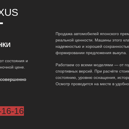
XUS
Т
Продажа автомобилей японского прем
реальной ценности. Машины этого кл
НКИ
надежностью и хорошей сохранностью 
формировании предложения выкупа.
от состояния и
Работаем со всеми моделями — от гор
ыночной цене.
спортивных версий. При расчёте стои
состоянию, уровню оснащения, истор
 совершенно
Осмотр проводится на месте в удобно
-16-16