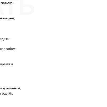
АТЬ
ивильске —
евыгоден,
одажи.
способом:
 время и
 документы,
 расчёт.