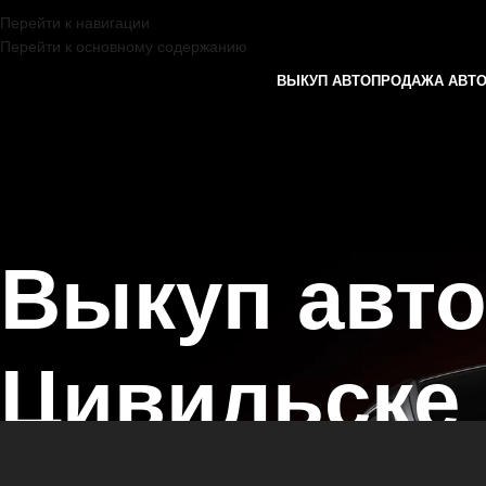
Перейти к навигации
Перейти к основному содержанию
ВЫКУП АВТО
ПРОДАЖА АВТ
Выкуп авт
Цивильске
Главная страница
/
Цивильск
/
Выкуп автомобилей LEXUS в Казани 