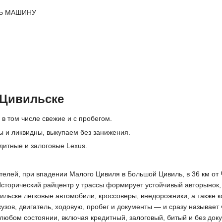
Ь МАШИНУ
 Цивильске
 в том числе свежие и с пробегом.
ы и ликвидны, выкупаем без занижения.
дитные и залоговые Lexus.
телей, при впадении Малого Цивиля в Большой Цивиль, в 36 км от 
Исторический райцентр у трассы формирует устойчивый авторынок, 
ильске легковые автомобили, кроссоверы, внедорожники, а также 
узов, двигатель, ходовую, пробег и документы — и сразу называет
в любом состоянии, включая кредитный, залоговый, битый и без д