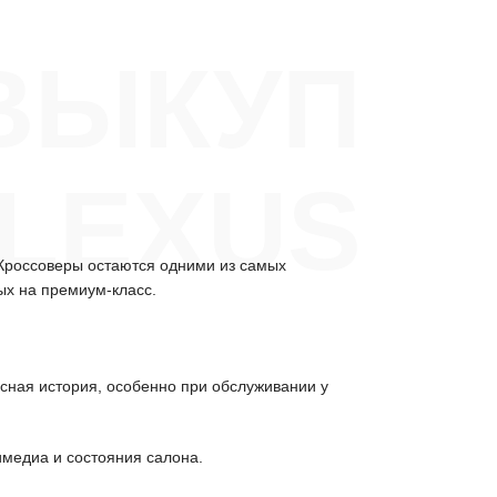
ВЫКУП
 LEXUS
 Кроссоверы остаются одними из самых
ых на премиум-класс.
исная история, особенно при обслуживании у
имедиа и состояния салона.