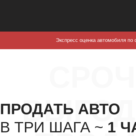
Экспресс оценка автомобиля по 
СРО
ВЫГОД
ПРОДАТЬ АВТО
В ТРИ ШАГА ~
1 Ч