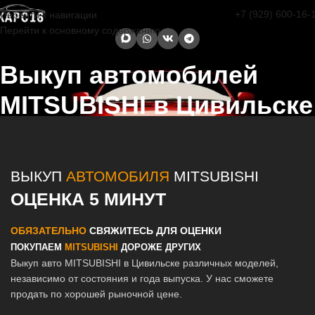
+7 (929) 600-16-
Перейти к навигации
Перейти к основному содержанию
Выкуп автомобилей
MITSUBISHI в Цивильске
Главная страница
/
Цивильск
/
Выкуп автомобилей MITSUBISHI в
Казани и Татарстане
ВЫКУП
АВТОМОБИЛЯ
MITSUBISHI
ОЦЕНКА 5 МИНУТ
ОБЯЗАТЕЛЬНО
СВЯЖИТЕСЬ ДЛЯ ОЦЕНКИ
ПОКУПАЕМ
MITSUBISHI
ДОРОЖЕ ДРУГИХ
Выкуп авто MITSUBISHI в Цивильске различных моделей,
независимо от состояния и года выпуска. У нас сможете
продать по хорошей рыночной цене.