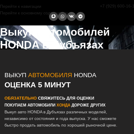
+7 (929) 600-16-
Перейти к навигации
Перейти к основному содержанию
Выкуп автомобилей
HONDA в Дубъязах
Главная страница
/
Дубъязы
/
Выкуп автомобилей HONDA в Казани
и Татарстане
ВЫКУП
АВТОМОБИЛЯ
HONDA
ОЦЕНКА 5 МИНУТ
ОБЯЗАТЕЛЬНО
СВЯЖИТЕСЬ ДЛЯ ОЦЕНКИ
ПОКУПАЕМ АВТОМОБИЛИ
ХОНДА
ДОРОЖЕ ДРУГИХ
Выкуп авто HONDA в Дубъязах различных моделей,
независимо от состояния и года выпуска. У нас сможете
быстро продать автомобиль по хорошей рыночной цене.