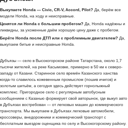
Выкупаете Honda — Civic, CR-V, Accord, Pilot?
Да, берём все
модели Honda, на ходу и неисправные.
Ценятся ли Honda с большим пробегом?
Да, Honda надёжны и
ликвидны, за ухоженные даём хорошую цену даже с пробегом.
Берёте Honda после ДТП или с проблемным двигателем?
Да,
выкупаем битые и неисправные Honda.
Дубъязы — село в Высокогорском районе Татарстана, около 1,7
тысячи жителей, на реке Касымовке, примерно в 50 км к северо-
западу от Казани. Старинное село времён Казанского ханства
когда-то славилось кожевенным промыслом (пошив ичигов) и
золотым шитьём, а сегодня здесь действует горнолыжный
комплекс. Пригородное село с регулярным автобусным
сообщением с Казанью формирует свой авторынок, где выкуп авто
в Дубъязах востребован — от легковых машин до коммерческого
транспорта. Мы выкупаем в Дубъязах легковые автомобили,
кроссоверы, внедорожники и коммерческий транспорт с
бесплатным выездом оценщика по селу и Высокогорскому району.