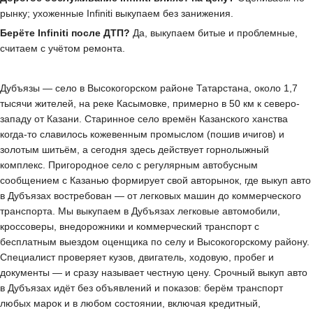
рынку; ухоженные Infiniti выкупаем без занижения.
Берёте Infiniti после ДТП?
Да, выкупаем битые и проблемные,
считаем с учётом ремонта.
Дубъязы — село в Высокогорском районе Татарстана, около 1,7
тысячи жителей, на реке Касымовке, примерно в 50 км к северо-
западу от Казани. Старинное село времён Казанского ханства
когда-то славилось кожевенным промыслом (пошив ичигов) и
золотым шитьём, а сегодня здесь действует горнолыжный
комплекс. Пригородное село с регулярным автобусным
сообщением с Казанью формирует свой авторынок, где выкуп авто
в Дубъязах востребован — от легковых машин до коммерческого
транспорта. Мы выкупаем в Дубъязах легковые автомобили,
кроссоверы, внедорожники и коммерческий транспорт с
бесплатным выездом оценщика по селу и Высокогорскому району.
Специалист проверяет кузов, двигатель, ходовую, пробег и
документы — и сразу называет честную цену. Срочный выкуп авто
в Дубъязах идёт без объявлений и показов: берём транспорт
любых марок и в любом состоянии, включая кредитный,