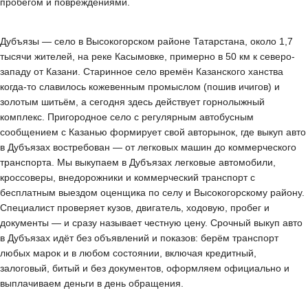
пробегом и повреждениями.
Дубъязы — село в Высокогорском районе Татарстана, около 1,7
тысячи жителей, на реке Касымовке, примерно в 50 км к северо-
западу от Казани. Старинное село времён Казанского ханства
когда-то славилось кожевенным промыслом (пошив ичигов) и
золотым шитьём, а сегодня здесь действует горнолыжный
комплекс. Пригородное село с регулярным автобусным
сообщением с Казанью формирует свой авторынок, где выкуп авто
в Дубъязах востребован — от легковых машин до коммерческого
транспорта. Мы выкупаем в Дубъязах легковые автомобили,
кроссоверы, внедорожники и коммерческий транспорт с
бесплатным выездом оценщика по селу и Высокогорскому району.
Специалист проверяет кузов, двигатель, ходовую, пробег и
документы — и сразу называет честную цену. Срочный выкуп авто
в Дубъязах идёт без объявлений и показов: берём транспорт
любых марок и в любом состоянии, включая кредитный,
залоговый, битый и без документов, оформляем официально и
выплачиваем деньги в день обращения.