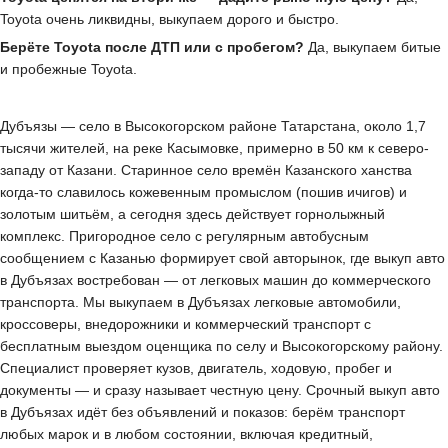
Toyota очень ликвидны, выкупаем дорого и быстро.
Берёте Toyota после ДТП или с пробегом?
Да, выкупаем битые
и пробежные Toyota.
Дубъязы — село в Высокогорском районе Татарстана, около 1,7
тысячи жителей, на реке Касымовке, примерно в 50 км к северо-
западу от Казани. Старинное село времён Казанского ханства
когда-то славилось кожевенным промыслом (пошив ичигов) и
золотым шитьём, а сегодня здесь действует горнолыжный
комплекс. Пригородное село с регулярным автобусным
сообщением с Казанью формирует свой авторынок, где выкуп авто
в Дубъязах востребован — от легковых машин до коммерческого
транспорта. Мы выкупаем в Дубъязах легковые автомобили,
кроссоверы, внедорожники и коммерческий транспорт с
бесплатным выездом оценщика по селу и Высокогорскому району.
Специалист проверяет кузов, двигатель, ходовую, пробег и
документы — и сразу называет честную цену. Срочный выкуп авто
в Дубъязах идёт без объявлений и показов: берём транспорт
любых марок и в любом состоянии, включая кредитный,