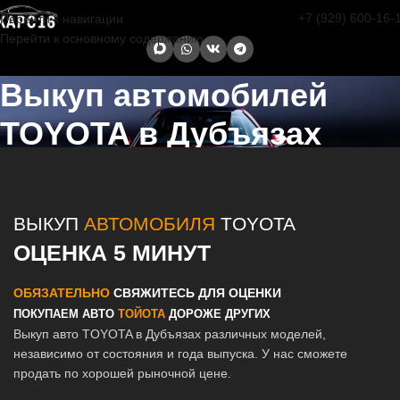
+7 (929) 600-16-
Перейти к навигации
Перейти к основному содержанию
Выкуп автомобилей
TOYOTA в Дубъязах
Главная страница
/
Дубъязы
/
Выкуп автомобилей TOYOTA в
Казани и Татарстане
ВЫКУП
АВТОМОБИЛЯ
TOYOTA
ОЦЕНКА 5 МИНУТ
ОБЯЗАТЕЛЬНО
СВЯЖИТЕСЬ ДЛЯ ОЦЕНКИ
ПОКУПАЕМ АВТО
ТОЙОТА
ДОРОЖЕ ДРУГИХ
Выкуп авто TOYOTA в Дубъязах различных моделей,
независимо от состояния и года выпуска. У нас сможете
продать по хорошей рыночной цене.