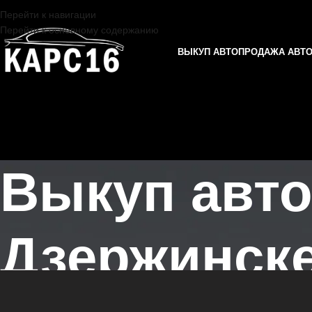
Перейти к навигации
Перейти к основному содержанию
ВЫКУП АВТО
ПРОДАЖА АВТ
Выкуп авт
Дзержинск
Главная страница
/
Дзержинск
/
Выкуп автомобилей AVATR в Казани