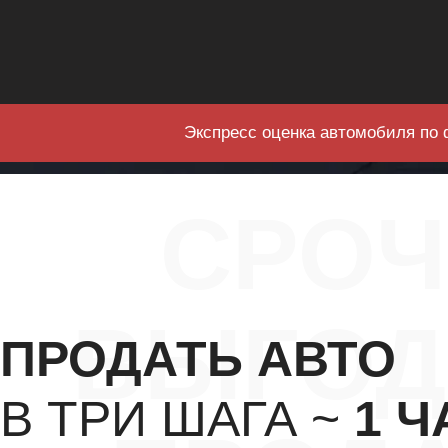
Экспресс оценка автомобиля по 
СРО
ВЫГОД
ПРОДАТЬ АВТО
В ТРИ ШАГА ~
1 Ч