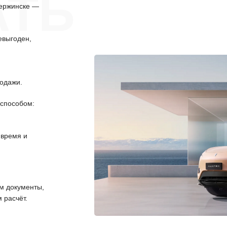
АТЬ
зержинске —
евыгоден,
одажи.
способом:
 время и
 документы,
 расчёт.