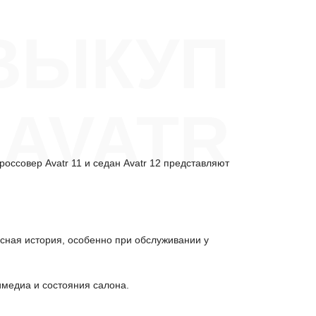
ВЫКУП
 AVATR
оссовер Avatr 11 и седан Avatr 12 представляют
исная история, особенно при обслуживании у
имедиа и состояния салона.