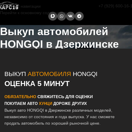
+7 (929) 600-16-
Перейти к навигации
Перейти к основному содержанию
Выкуп автомобилей
HONGQI в Дзержинске
Главная страница
/
Дзержинск
/
Выкуп автомобилей HONGQI в
Казани и Татарстане
ВЫКУП
АВТОМОБИЛЯ
HONGQI
ОЦЕНКА 5 МИНУТ
ОБЯЗАТЕЛЬНО
СВЯЖИТЕСЬ ДЛЯ ОЦЕНКИ
ПОКУПАЕМ АВТО
ХУНЦИ
ДОРОЖЕ ДРУГИХ
Выкуп авто HONGQI в Дзержинске различных моделей,
независимо от состояния и года выпуска. У нас сможете
продать автомобиль по хорошей рыночной цене.