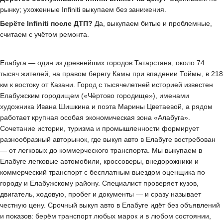
рынку; ухоженные Infiniti выкупаем без занижения.
Берёте Infiniti после ДТП?
Да, выкупаем битые и проблемные,
считаем с учётом ремонта.
Елабуга — один из древнейших городов Татарстана, около 74
тысяч жителей, на правом берегу Камы при впадении Тоймы, в 218
км к востоку от Казани. Город с тысячелетней историей известен
Елабужским городищем («Чёртово городище»), именами
художника Ивана Шишкина и поэта Марины Цветаевой, а рядом
работает крупная особая экономическая зона «Алабуга».
Сочетание истории, туризма и промышленности формирует
разнообразный авторынок, где выкуп авто в Елабуге востребован
— от легковых до коммерческого транспорта. Мы выкупаем в
Елабуге легковые автомобили, кроссоверы, внедорожники и
коммерческий транспорт с бесплатным выездом оценщика по
городу и Елабужскому району. Специалист проверяет кузов,
двигатель, ходовую, пробег и документы — и сразу называет
честную цену. Срочный выкуп авто в Елабуге идёт без объявлений
и показов: берём транспорт любых марок и в любом состоянии,