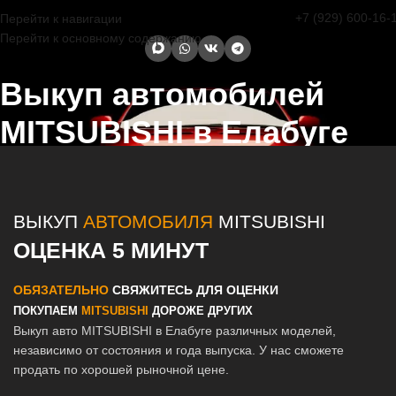
+7 (929) 600-16-
Перейти к навигации
Перейти к основному содержанию
Выкуп автомобилей
MITSUBISHI в Елабуге
Главная страница
/
Елабуга
/
Выкуп автомобилей MITSUBISHI в
Казани и Татарстане
ВЫКУП
АВТОМОБИЛЯ
MITSUBISHI
ОЦЕНКА 5 МИНУТ
ОБЯЗАТЕЛЬНО
СВЯЖИТЕСЬ ДЛЯ ОЦЕНКИ
ПОКУПАЕМ
MITSUBISHI
ДОРОЖЕ ДРУГИХ
Выкуп авто MITSUBISHI в Елабуге различных моделей,
независимо от состояния и года выпуска. У нас сможете
продать по хорошей рыночной цене.