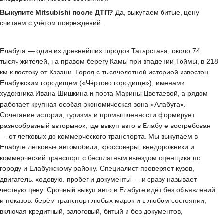
Выкупите Mitsubishi после ДТП?
Да, выкупаем битые, цену
считаем с учётом повреждений.
Елабуга — один из древнейших городов Татарстана, около 74
тысяч жителей, на правом берегу Камы при впадении Тоймы, в 218
км к востоку от Казани. Город с тысячелетней историей известен
Елабужским городищем («Чёртово городище»), именами
художника Ивана Шишкина и поэта Марины Цветаевой, а рядом
работает крупная особая экономическая зона «Алабуга».
Сочетание истории, туризма и промышленности формирует
разнообразный авторынок, где выкуп авто в Елабуге востребован
— от легковых до коммерческого транспорта. Мы выкупаем в
Елабуге легковые автомобили, кроссоверы, внедорожники и
коммерческий транспорт с бесплатным выездом оценщика по
городу и Елабужскому району. Специалист проверяет кузов,
двигатель, ходовую, пробег и документы — и сразу называет
честную цену. Срочный выкуп авто в Елабуге идёт без объявлений
и показов: берём транспорт любых марок и в любом состоянии,
включая кредитный, залоговый, битый и без документов,